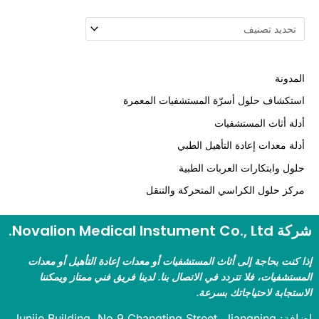
مدونة
تكشاف حلول أسرّة المستشفيات المعمرة
لة أثاث المستشفيات
لة معدات إعادة التأهيل الطبي
ول وابتكارات العربات الطبية
كز حلول الكراسي المتحركة والتنقل
Novalion Medical Instument .
 كنت بحاجة إلى أثاث المستشفيات أو معدات إعادة التأهيل أو معدات
ستشفيات، فلا تتردد في الاتصال بنا. لدينا فريق فني ممتاز ويمكننا
ستجابة لاحتياجاتك بسرعة.
إضافة: Junjie Building, No.9 Changting Street, Jiangning