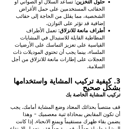
حلول التخزين
: تساعد السلال أو الصواني أو
الحقائب المستخدمين على حمل الأغراض
الشخصية، مما يقلل من الحاجة إلى حقائب
إضافية قد تؤثر على التوازن.
أطراف مانعة للانزلاق
: تعمل الأطراف
المطاطية القابلة للاستبدال في المشايات
القياسية على تعزيز التماسك على الأرضيات
الملساء، بينما يجب أن تحتوي الموديلات ذات
العجلات على إطارات مانعة للانزلاق من أجل
السلامة.
3. كيفية تركيب المشاية واستخدامها
بشكل صحيح
تركيب المشاية الخاصة بك
قف منتصباً بحذائك المعتاد وضع المشاية أمامك. يجب
أن تكون المقابض بمحاذاة ثنية معصميك - وهذا
يضمن بقاء ظهرك مستقيماً ويمنع الانحناء. إذا كانت
المشاية طويلة جداً أو قصيرة جداً فقم بتعديل الارتفاع